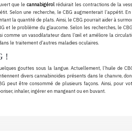
uvert que le
cannabigérol
réduirait les contractions de la vess
pétit. Selon une recherche, le CBG augmenterait l’appétit. E
t la quantité de plats. Ainsi, le CBG pourrait aider à surmon
BG et le problème du glaucome. Selon les recherches, le CBG r
ussi comme un vasodilatateur dans l’œil et améliore la circula
e dans le traitement d’autres maladies oculaires.
 !
elques gouttes sous la langue. Actuellement, l’huile de CBG
tiennent divers cannabinoïdes présents dans le chanvre, don
CBG peut être consommé de plusieurs façons. Ainsi, pour v
riser, inhaler, ingérer en mangeant ou en buvant.