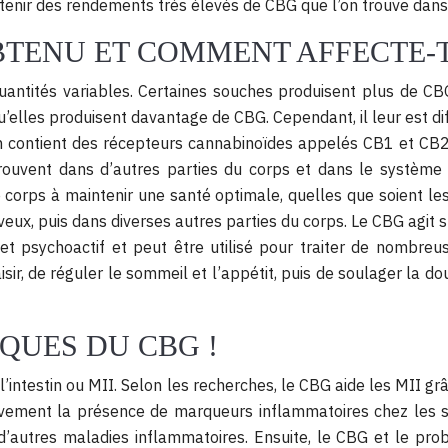
enir des rendements très élevés de CBG que l’on trouve dans
BTENU ET COMMENT AFFECTE-T
ntités variables. Certaines souches produisent plus de CBG 
elles produisent davantage de CBG. Cependant, il leur est diff
in contient des récepteurs cannabinoïdes appelés CB1 et CB2
rouvent dans d’autres parties du corps et dans le système 
 corps à maintenir une santé optimale, quelles que soient l
ux, puis dans diverses autres parties du corps. Le CBG agit 
t psychoactif et peut être utilisé pour traiter de nombreuse
sir, de réguler le sommeil et l’appétit, puis de soulager la do
QUES DU CBG !
’intestin ou MII. Selon les recherches, le CBG aide les MII g
vement la présence de marqueurs inflammatoires chez les sou
’autres maladies inflammatoires. Ensuite, le CBG et le probl