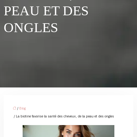
PEAU ET DES
ONGLES
/
Blog
/ La biotine favorise la santé des cheveux, de la peau et des ongles